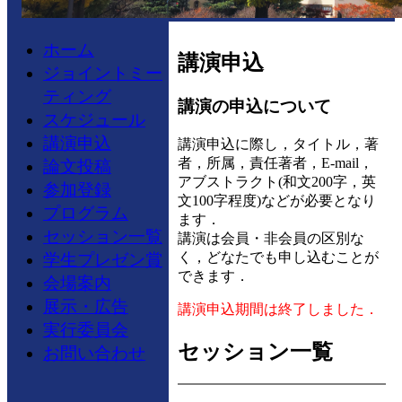
ホーム
講演申込
ジョイントミー
ティング
講演の申込について
スケジュール
講演申込
講演申込に際し，タイトル，著
者，所属，責任著者，E-mail，
論文投稿
アブストラクト(和文200字，英
参加登録
文100字程度)などが必要となり
プログラム
ます．
セッション一覧
講演は会員・非会員の区別な
く，どなたでも申し込むことが
学生プレゼン賞
できます．
会場案内
展示・広告
講演申込期間は終了しました．
実行委員会
セッション一覧
お問い合わせ