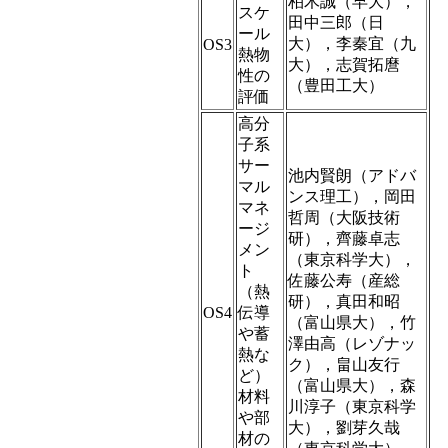
柏木誠（早大），
スケ
田中三郎（日
ール
大），李秦宜（九
OS3
熱物
大），志賀拓麿
性の
（豊田工大）
評価
高分
子系
サー
池内賢朗（アドバ
マル
ンス理工），岡田
マネ
哲周（大阪技術
ージ
研），齊藤卓志
メン
（東京科学大），
ト
佐藤公寿（産総
（熱
研），真田和昭
OS4
伝導
（富山県大），竹
や蓄
澤由高（レゾナッ
熱な
ク），畠山友行
ど）
（富山県大），森
材料
川淳子（東京科学
や部
大），劉芽久哉
材の