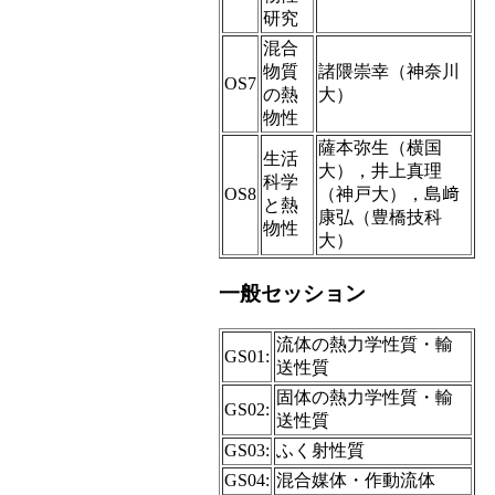
研究
混合
物質
諸隈崇幸（神奈川
OS7
の熱
大）
物性
薩本弥生（横国
生活
大），井上真理
科学
OS8
（神戸大），島﨑
と熱
康弘（豊橋技科
物性
大）
一般セッション
流体の熱力学性質・輸
GS01:
送性質
固体の熱力学性質・輸
GS02:
送性質
GS03:
ふく射性質
GS04:
混合媒体・作動流体