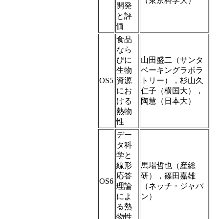
（東京科学大）
開発
と評
価
食品
なら
びに
山田盛二（サンタ
生物
ベーキングラボラ
OS5
資源
トリー），杉山久
にお
仁子（横国大），
ける
陶慧（日本大）
熱物
性
デー
タ科
学と
線形
馬場哲也（産総
応答
研），篠田嘉雄
OS6
理論
（ネッチ・ジャパ
によ
ン）
る熱
物性