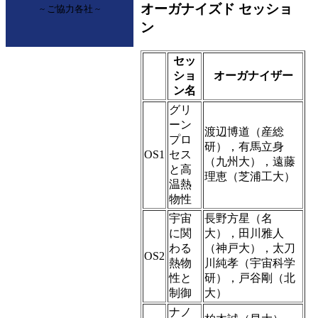
オーガナイズド セッショ
~ ご協力各社 ~
ン
セッ
ショ
オーガナイザー
ン名
グリ
ーン
渡辺博道（産総
プロ
研），有馬立身
OS1
セス
（九州大），遠藤
と高
理恵（芝浦工大）
温熱
物性
宇宙
長野方星（名
に関
大），田川雅人
わる
（神戸大），太刀
OS2
熱物
川純孝（宇宙科学
性と
研），戸谷剛（北
制御
大）
ナノ