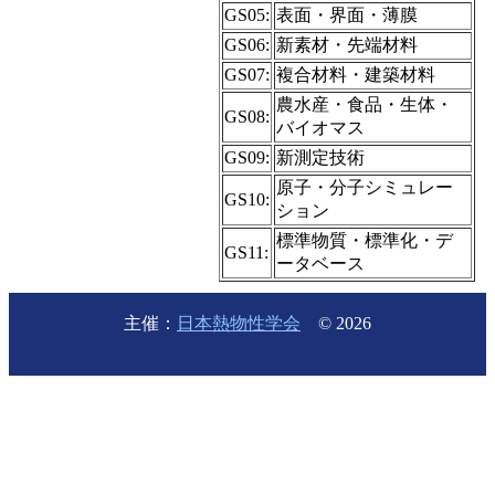
GS05:
表面・界面・薄膜
GS06:
新素材・先端材料
GS07:
複合材料・建築材料
農水産・食品・生体・
GS08:
バイオマス
GS09:
新測定技術
原子・分子シミュレー
GS10:
ション
標準物質・標準化・デ
GS11:
ータベース
主催：
日本熱物性学会
© 2026