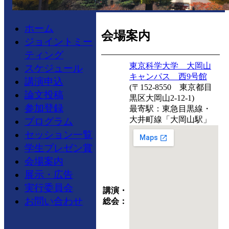
ホーム
会場案内
ジョイントミー
ティング
東京科学大学 大岡山
スケジュール
キャンパス 西9号館
講演申込
(〒152-8550 東京都目
論文投稿
黒区大岡山2-12-1)
参加登録
最寄駅：東急目黒線・
大井町線「大岡山駅」
プログラム
セッション一覧
学生プレゼン賞
会場案内
展示・広告
実行委員会
講演・
お問い合わせ
総会：