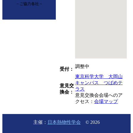
~ ご協力各社 ~
調整中
受付：
東京科学大学 大岡山
キャンパス つばめテ
意見交
ラス
換会：
意見交換会会場へのア
クセス：
会場マップ
主催：
日本熱物性学会
© 2026