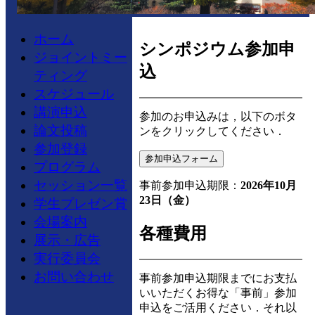
ホーム
シンポジウム参加申
ジョイントミー
込
ティング
スケジュール
講演申込
参加のお申込みは，以下のボタ
論文投稿
ンをクリックしてください．
参加登録
参加申込フォーム
プログラム
セッション一覧
事前参加申込期限：
2026年10月
23日（金）
学生プレゼン賞
会場案内
各種費用
展示・広告
実行委員会
お問い合わせ
事前参加申込期限までにお支払
いいただくお得な「事前」参加
申込をご活用ください．それ以