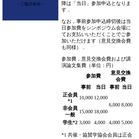
降は「当日」参加申込となりま
~ ご協力各社 ~
す．
なお，事前参加申込締切後は当
日参加費をシンポジウム会場に
てお支払いいただくことでご参
加いただけます（意見交換会費
も同様）．
参加費，意見交換会費および講
演論文集費（単位：円）
意見交換
参加費
会費
事前
当日
事前
当日
正会員
10,000
12,000
*1
6,000
8,000
非会員
15,000
18,000
一般
学生*2
3,000
4,000
4,000
5,000
*1 共催・協賛学協会会員は正会