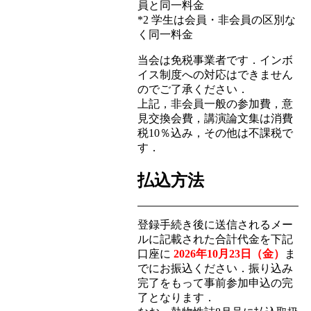
員と同一料金
*2 学生は会員・非会員の区別な
く同一料金
当会は免税事業者です．インボ
イス制度への対応はできません
のでご了承ください．
上記，非会員一般の参加費，意
見交換会費，講演論文集は消費
税10％込み，その他は不課税で
す．
払込方法
登録手続き後に送信されるメー
ルに記載された合計代金を下記
口座に
2026年10月23日（金）
ま
でにお振込ください．振り込み
完了をもって事前参加申込の完
了となります．